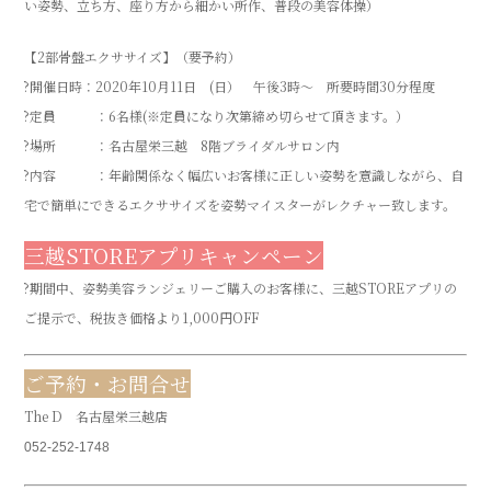
い姿勢、立ち方、座り方から細かい所作、普段の美容体操）
【2部骨盤エクササイズ】（要予約）
?開催日時：2020年10月11日 (日） 午後3時～ 所要時間30分程度
?定員 ：6名様(※定員になり次第締め切らせて頂きます。）
?場所 ：名古屋栄三越 8階ブライダルサロン内
?内容 ：年齢関係なく幅広いお客様に正しい姿勢を意識しながら、自
宅で簡単にできるエクササイズを姿勢マイスターがレクチャー致します。
三越STOREアプリキャンペーン
?期間中、姿勢美容ランジェリーご購入のお客様に、三越STOREアプリの
ご提示で、税抜き価格より1,000円OFF
ご予約・お問合せ
The D 名古屋栄三越店
052-252-1748