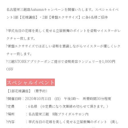
名古屋栄三越店Autumnキャンペーンを開催いたします。スペシャルイベ
ント1部【花嫁講座】・2部【骨盤エクササイズ】に各6名様ご招待
?挙式当日の花嫁を美しく見せる立居振舞のポイントを姿勢マイスターがレ
クチャー致します。
?骨盤エクササイズでは正しい姿勢を意識しながらマイスターが優しくレク
チャー致します。
?三越STOREアプリクーポンご提示で
姿勢美容ランジェリーを1,000円
OFF
スペシャルイベント
【1部花嫁講座】（要予約）
?開催日時：2020年10月11日 (日) 午後1時～ 所要時間30分程度
?定員 ：6名様 (※定員になり次第締め切らせて頂きます。）
?場所 ：名古屋栄三越 8階ブライダルサロン内
?内容 ：挙式当日の花嫁を美しく見せる立居振舞のポイント (美し