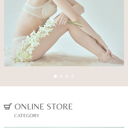
Posture Beauty
に変わる
Inner
厳選した素材と徹底した立体設計で、背筋を
03
伸ばし、 ご自身の美しくなる力を引き出す姿
姿勢美容インナー
勢美容ランジェリー
オーダーメイドブライダルインナー
ALL ITEM
CONCEPT
VIEW MORE
ONLINE STORE
CATEGORY