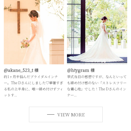
@akane_523_t 様
＠htygram 様
約1ヶ月半悩んだブライダルインナ
挙式当日の感想ですが、なんといって
ー。The Dさんにしました♡華奢すぎ
も締め付け感のない「ストレスフリー
る私の上半身に、唯一締め付けずフィ
な着心地」でした！The Dさんのイン
ットす...
ナー...
VIEW MORE