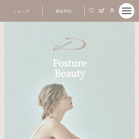
ショップ
来店予約
Posture
Beauty
Order Made & Posture Beauty
美しい姿とは、バスト、ウエストといった部分
01
ではなく、 つま先から頭までの姿勢ポジショ
ンが整う事
02
姿勢が整うと、お顔まですっきりと明るい印象