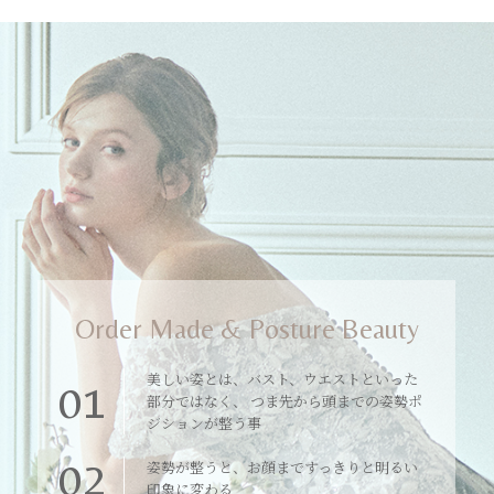
Order Made & Posture Beauty
美しい姿とは、バスト、ウエストといった
01
部分ではなく、 つま先から頭までの姿勢ポ
ジションが整う事
02
姿勢が整うと、お顔まですっきりと明るい
印象に変わる