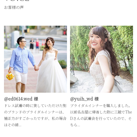
お客様の声
＠ed0614.wed 様
＠yuih_wd 様
ドレス試着の時に貸していただけた別
ブライダルインナーを購入しました。
のブランドのブライダルインナーは、
以前名古屋に帰省した際に三越でThe
補正力がすごかったですが、私の場合
Dさんの試着会を行っていたので、そ
はその締...
ちら...