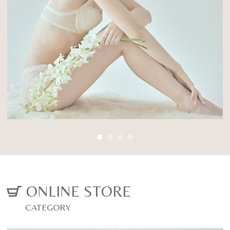
Posture Beauty
に変わる
Inner
厳選した素材と徹底した立体設計で、背筋を
03
伸ばし、 ご自身の美しくなる力を引き出す姿
姿勢美容インナー
勢美容ランジェリー
オーダーメイドブライダルインナー
ALL ITEM
CONCEPT
VIEW MORE
ONLINE STORE
CATEGORY