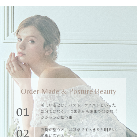
Order Made & Posture Beauty
美しい姿とは、バスト、ウエストといった
01
部分ではなく、 つま先から頭までの姿勢ポ
ジションが整う事
02
姿勢が整うと、お顔まですっきりと明るい
印象に変わる