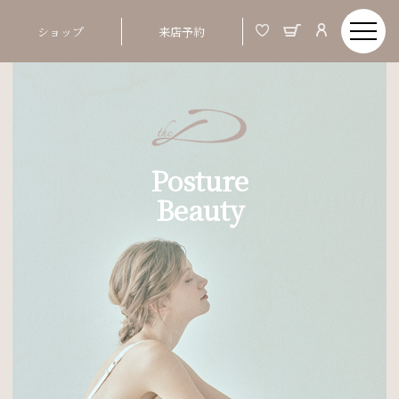
ショップ
来店予約
Posture
Beauty
Order Made & Posture Beauty
美しい姿とは、バスト、ウエストといった部分
01
ではなく、 つま先から頭までの姿勢ポジショ
ンが整う事
02
姿勢が整うと、お顔まですっきりと明るい印象