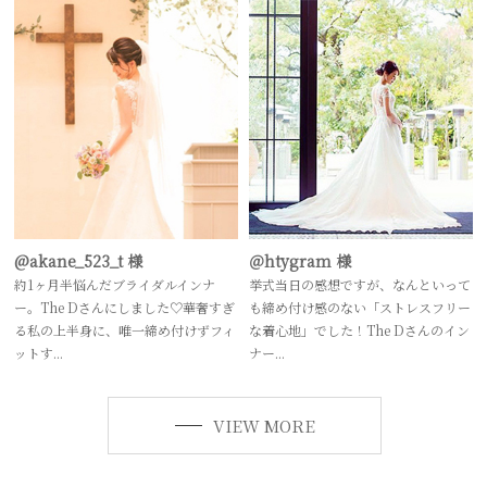
@akane_523_t 様
＠htygram 様
約1ヶ月半悩んだブライダルインナ
挙式当日の感想ですが、なんといって
ー。The Dさんにしました♡華奢すぎ
も締め付け感のない「ストレスフリー
る私の上半身に、唯一締め付けずフィ
な着心地」でした！The Dさんのイン
ットす...
ナー...
VIEW MORE