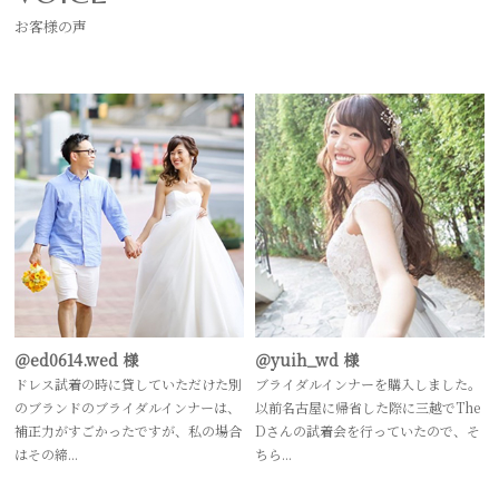
お客様の声
＠ed0614.wed 様
＠yuih_wd 様
ドレス試着の時に貸していただけた別
ブライダルインナーを購入しました。
のブランドのブライダルインナーは、
以前名古屋に帰省した際に三越でThe
補正力がすごかったですが、私の場合
Dさんの試着会を行っていたので、そ
はその締...
ちら...