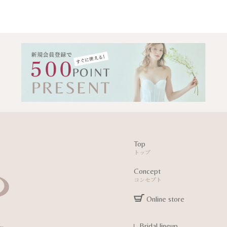
Top
トップ
Concept
コンセプト
Online store
Bridal lineup