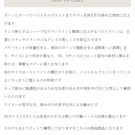
ボーンとダーツでバストからウエストまでボディ全体を引き締め立体的に仕上
げます
ドレス映えするシャープなボディラインと胸高に仕上がるバストラインは、王
道ビスチェやクラシカルなドレスの美しくさを際立たせます
パワーネットが背面を支え、扇状のボーンで腹筋を支え姿勢美へと誘導しま
す。サイズにより形状が異なり、SS、Sサイズはフロント部分の素材に厚みを
持たせ、華奢なボディに張りを与えます
他のサイズはバストラインの横広がりを抑え、バストからウエストをバランス
よくすっきりと整えるのが特長です
カップ部分に融通性があるため左右差がある方や授乳中の方にも安心して着用
いただけます
ワイヤーが苦手な方、締め付けが苦手な方にもお勧めです
SSサイズとSサイズは本体の大きさは同じで付属パッドの仕様が異なります
※モデルは上下セットで着用しておりますがこちらは単品商品となります