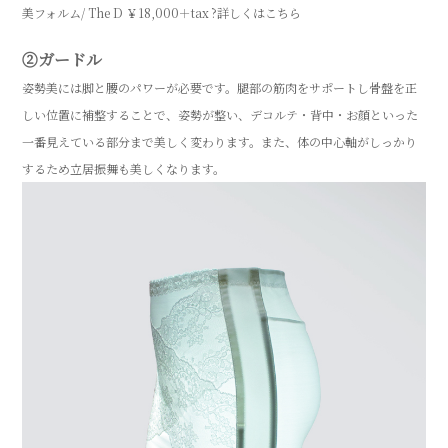
美フォルム/ The D ￥18,000＋tax
?詳しくはこちら
②ガードル
姿勢美には脚と腰のパワーが必要です。腿部の筋肉をサポートし骨盤を正
しい位置に補整することで、姿勢が整い、デコルテ・背中・お顔といった
一番見えている部分まで美しく変わります。また、体の中心軸がしっかり
するため立居振舞も美しくなります。