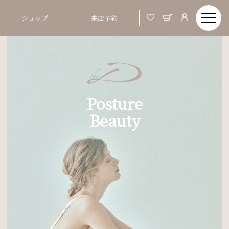
ショップ
来店予約
Posture
Beauty
Order Made & Posture Beauty
美しい姿とは、バスト、ウエストといった部分
01
ではなく、 つま先から頭までの姿勢ポジショ
ンが整う事
02
姿勢が整うと、お顔まですっきりと明るい印象