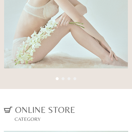
Posture Beauty
に変わる
Inner
厳選した素材と徹底した立体設計で、背筋を
03
伸ばし、 ご自身の美しくなる力を引き出す姿
姿勢美容インナー
勢美容ランジェリー
オーダーメイドブライダルインナー
ALL ITEM
CONCEPT
VIEW MORE
ONLINE STORE
CATEGORY