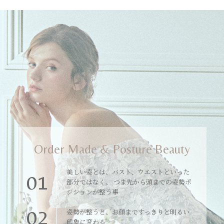
Order Made & Posture Beauty
美しい姿とは、バスト、ウエストといった
01
部分ではなく、 つま先から頭までの姿勢ポ
ジションが整う事
02
姿勢が整うと、お顔まですっきりと明るい
印象に変わる