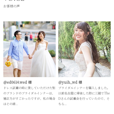
お客様の声
＠ed0614.wed 様
＠yuih_wd 様
ドレス試着の時に貸していただけた別
ブライダルインナーを購入しました。
のブランドのブライダルインナーは、
以前名古屋に帰省した際に三越でThe
補正力がすごかったですが、私の場合
Dさんの試着会を行っていたので、そ
はその締...
ちら...