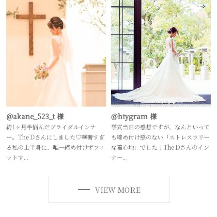
@akane_523_t 様
＠htygram 様
約1ヶ月半悩んだブライダルインナ
挙式当日の感想ですが、なんといって
ー。The Dさんにしました♡華奢すぎ
も締め付け感のない「ストレスフリー
る私の上半身に、唯一締め付けずフィ
な着心地」でした！The Dさんのイン
ットす...
ナー...
VIEW MORE