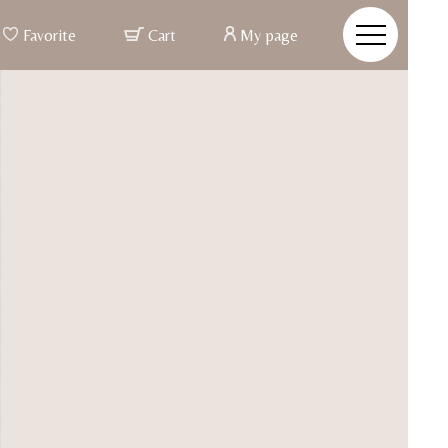
Favorite
Cart
My page
r Made & Posture Beauty
re Beauty
姿とは、バスト、ウエストといった部分ではなく、 つま先か
での姿勢ポジションが整う事
整うと、お顔まですっきりと明るい印象に変わる
姿勢美容インナー
た素材と徹底した立体設計で、背筋を伸ばし、 ご自身の美し
力を引き出す姿勢美容ランジェリー
イドブライダルインナー
CONCEPT
VIEW MORE
ALL ITEM