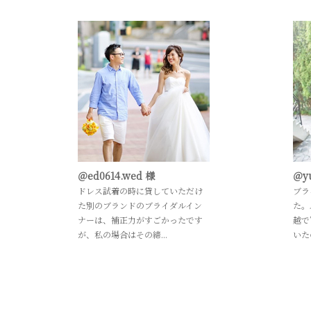
＠ed0614.wed 様
＠y
ドレス試着の時に貸していただけ
ブラ
た別のブランドのブライダルイン
た。
ナーは、補正力がすごかったです
越で
が、私の場合はその締...
いた