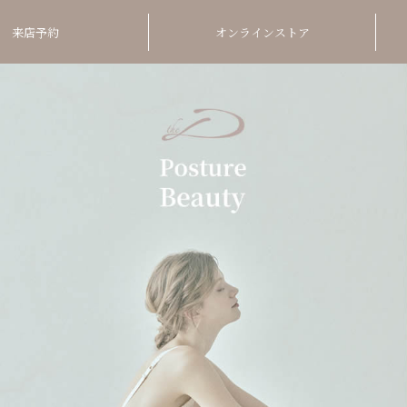
来店予約
オンラインストア
Orde
Postu
01
美しい
ら頭ま
02
Inner
姿勢が
03
厳選し
くなる
オーダーメ