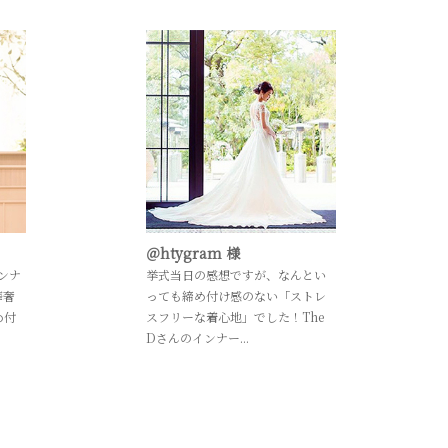
＠htygram 様
ンナ
挙式当日の感想ですが、なんとい
華奢
っても締め付け感のない「ストレ
め付
スフリーな着心地」でした！The
Dさんのインナー...