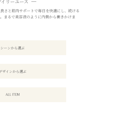
デイリーユース
の良さと筋肉サポートで毎日を快適にし、続ける
す。まるで美容液のように内側から働きかけま
シーンから選ぶ
デザインから選ぶ
ALL ITEM