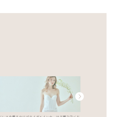
ドレスを着るのにブライダルインナーは必要？
花嫁必見☆姿