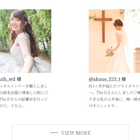
uih_wd 様
@akane_523_t 様
イダルインナーを購入しまし
約1ヶ月半悩んだブライダルイ
以前名古屋に帰省した際に三
ー。The Dさんにしました♡
The Dさんの試着会を行って
すぎる私の上半身に、唯一締
ので、そちら...
けずフィットす...
VIEW MORE