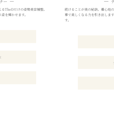
ナー
るTheDだけの姿勢美容補整。
続けることが美の秘訣。着心地
ス姿を輝かせます。
事で美しくなる力を引き出しま
す。
ぶ