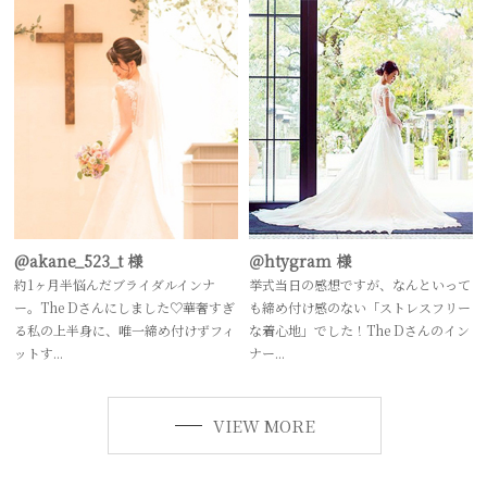
@akane_523_t 様
＠htygram 様
約1ヶ月半悩んだブライダルインナ
挙式当日の感想ですが、なんといって
ー。The Dさんにしました♡華奢すぎ
も締め付け感のない「ストレスフリー
る私の上半身に、唯一締め付けずフィ
な着心地」でした！The Dさんのイン
ットす...
ナー...
VIEW MORE