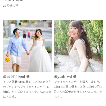
お客様の声
＠ed0614.wed 様
＠yuih_wd 様
ドレス試着の時に貸していただけた別
ブライダルインナーを購入しました。
のブランドのブライダルインナーは、
以前名古屋に帰省した際に三越でThe
補正力がすごかったですが、私の場合
Dさんの試着会を行っていたので、そ
はその締...
ちら...