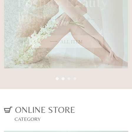
Posture Beauty
に変わる
Inner
厳選した素材と徹底した立体設計で、背筋を
03
伸ばし、 ご自身の美しくなる力を引き出す姿
姿勢美容インナー
勢美容ランジェリー
オーダーメイドブライダルインナー
ALL ITEM
CONCEPT
VIEW MORE
ONLINE STORE
CATEGORY