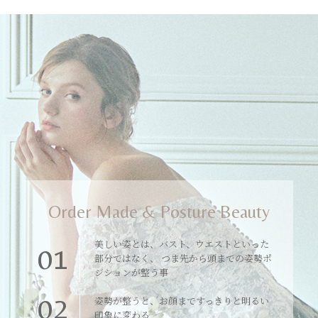
Order Made & Posture Beauty
美しい姿とは、バスト、ウエストといった
01
部分ではなく、 つま先から頭までの姿勢ポ
ジションが整う事
02
姿勢が整うと、お顔まですっきりと明るい
印象に変わる