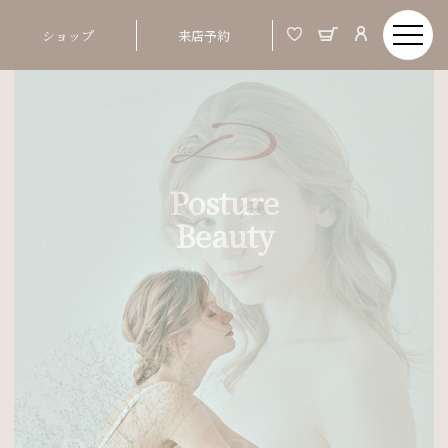
ショップ
来店予約
Posture
Beauty
Order Made & Posture Beauty
美しい姿とは、バスト、ウエストといった部分
01
ではなく、 つま先から頭までの姿勢ポジショ
ンが整う事
02
姿勢が整うと、お顔まですっきりと明るい印象