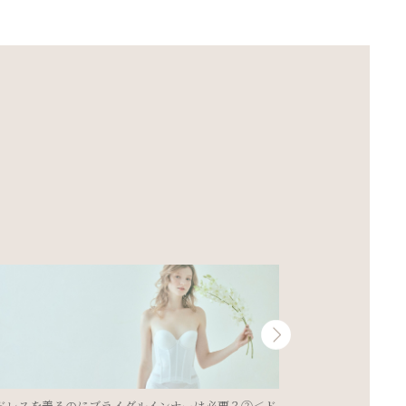
ドレスを着るのにブライダルインナーは必要？
花嫁必見☆姿