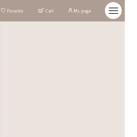
Favorite
Cart
My page
r Made & Posture Beauty
re Beauty
姿とは、バスト、ウエストといった部分ではなく、 つま先か
での姿勢ポジションが整う事
整うと、お顔まですっきりと明るい印象に変わる
姿勢美容インナー
た素材と徹底した立体設計で、背筋を伸ばし、 ご自身の美し
力を引き出す姿勢美容ランジェリー
イドブライダルインナー
CONCEPT
VIEW MORE
ALL ITEM