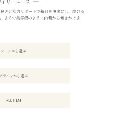
デイリーユース
の良さと筋肉サポートで毎日を快適にし、続ける
す。まるで美容液のように内側から働きかけま
シーンから選ぶ
デザインから選ぶ
ALL ITEM