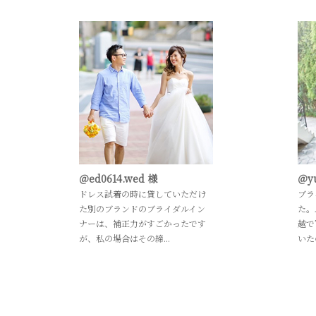
＠ed0614.wed 様
＠y
ドレス試着の時に貸していただけ
ブラ
た別のブランドのブライダルイン
た。
ナーは、補正力がすごかったです
越で
が、私の場合はその締...
いた