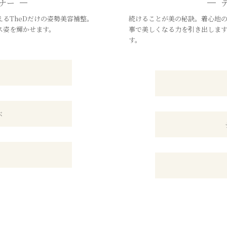
ナー
るTheDだけの姿勢美容補整。
続けることが美の秘訣。着心地
ス姿を輝かせます。
事で美しくなる力を引き出しま
す。
ぶ