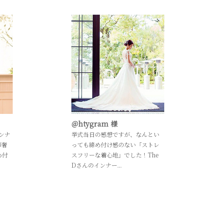
＠htygram 様
ンナ
挙式当日の感想ですが、なんとい
華奢
っても締め付け感のない「ストレ
め付
スフリーな着心地」でした！The
Dさんのインナー...