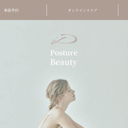
来店予約
オンラインストア
Orde
Postu
01
美しい
ら頭ま
02
Inner
姿勢が
03
厳選し
くなる
オーダーメ