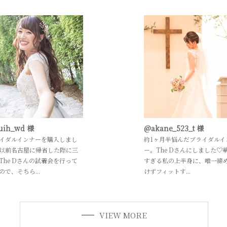
uih_wd 様
@akane_523_t 様
イダルインナーを購入しまし
約1ヶ月半悩んだブライダルイ
以前名古屋に帰省した際に三
ー。The Dさんにしました♡
The Dさんの試着会を行って
すぎる私の上半身に、唯一締
ので、そちら...
けずフィットす...
VIEW MORE