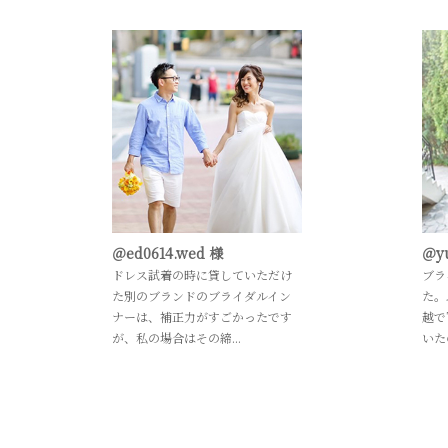
＠ed0614.wed 様
＠y
ドレス試着の時に貸していただけ
ブラ
た別のブランドのブライダルイン
た。
ナーは、補正力がすごかったです
越で
が、私の場合はその締...
いた