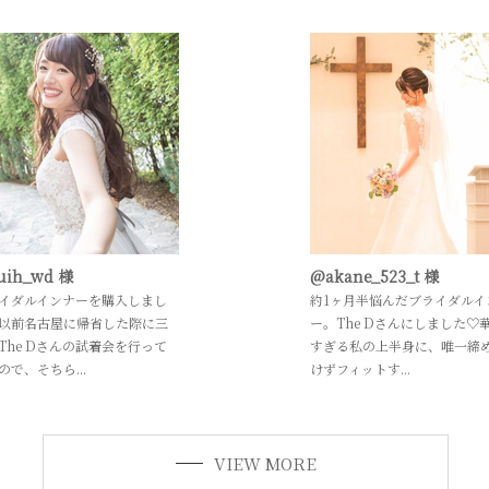
uih_wd 様
@akane_523_t 様
イダルインナーを購入しまし
約1ヶ月半悩んだブライダルイ
以前名古屋に帰省した際に三
ー。The Dさんにしました♡
The Dさんの試着会を行って
すぎる私の上半身に、唯一締
ので、そちら...
けずフィットす...
VIEW MORE