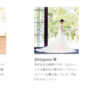
＠htygram 様
ンナ
挙式当日の感想ですが、なんとい
華奢
っても締め付け感のない「ストレ
め付
スフリーな着心地」でした！The
Dさんのインナー...