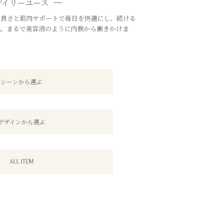
デイリーユース
の良さと筋肉サポートで毎日を快適にし、続ける
す。まるで美容液のように内側から働きかけま
シーンから選ぶ
デザインから選ぶ
ALL ITEM