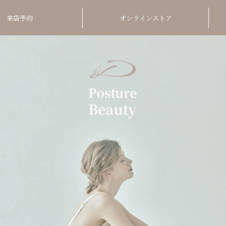
来店予約
オンラインストア
Orde
Postu
01
美しい
ら頭ま
02
Inner
姿勢が
03
厳選し
くなる
オーダーメ