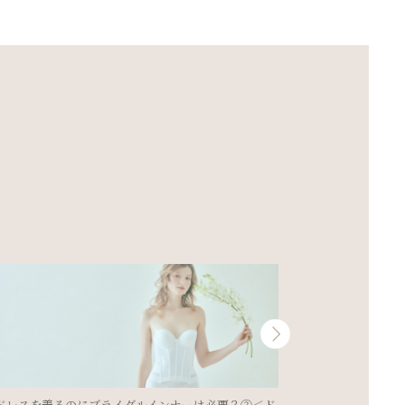
ドレスを着るのにブライダルインナーは必要？
花嫁必見☆姿