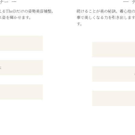
ナー
るTheDだけの姿勢美容補整。
続けることが美の秘訣。着心地
ス姿を輝かせます。
事で美しくなる力を引き出しま
す。
ぶ