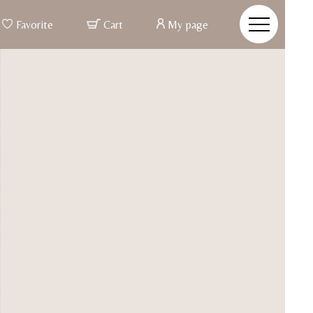
Favorite
Cart
My page
r Made & Posture Beauty
re Beauty
姿とは、バスト、ウエストといった部分ではなく、 つま先か
での姿勢ポジションが整う事
整うと、お顔まですっきりと明るい印象に変わる
姿勢美容インナー
た素材と徹底した立体設計で、背筋を伸ばし、 ご自身の美し
力を引き出す姿勢美容ランジェリー
イドブライダルインナー
CONCEPT
VIEW MORE
ALL ITEM