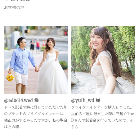
お客様の声
＠ed0614.wed 様
＠yuih_wd 様
ドレス試着の時に貸していただけた別
ブライダルインナーを購入しました。
のブランドのブライダルインナーは、
以前名古屋に帰省した際に三越でThe
補正力がすごかったですが、私の場合
Dさんの試着会を行っていたので、そ
はその締...
ちら...