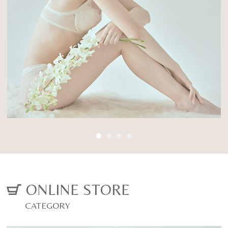
Posture Beauty
に変わる
Inner
厳選した素材と徹底した立体設計で、背筋を
03
伸ばし、 ご自身の美しくなる力を引き出す姿
姿勢美容インナー
勢美容ランジェリー
オーダーメイドブライダルインナー
ALL ITEM
CONCEPT
VIEW MORE
ONLINE STORE
CATEGORY