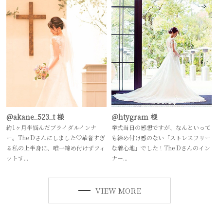
@akane_523_t 様
＠htygram 様
約1ヶ月半悩んだブライダルインナ
挙式当日の感想ですが、なんといって
ー。The Dさんにしました♡華奢すぎ
も締め付け感のない「ストレスフリー
る私の上半身に、唯一締め付けずフィ
な着心地」でした！The Dさんのイン
ットす...
ナー...
VIEW MORE