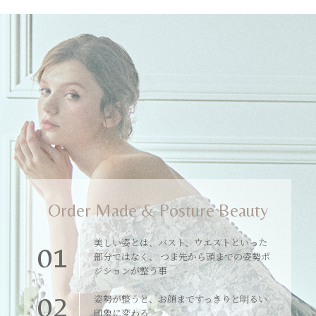
Order Made & Posture Beauty
美しい姿とは、バスト、ウエストといった
01
部分ではなく、 つま先から頭までの姿勢ポ
ジションが整う事
02
姿勢が整うと、お顔まですっきりと明るい
印象に変わる