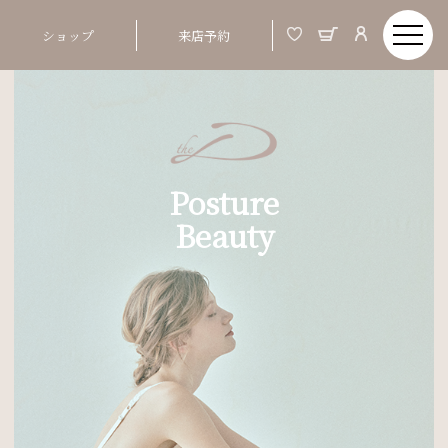
ショップ
来店予約
Posture
Beauty
Order Made & Posture Beauty
美しい姿とは、バスト、ウエストといった部分
01
ではなく、 つま先から頭までの姿勢ポジショ
ンが整う事
02
姿勢が整うと、お顔まですっきりと明るい印象