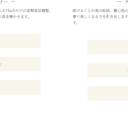
ナー
るTheDだけの姿勢美容補整。
続けることが美の秘訣。着心地
ス姿を輝かせます。
事で美しくなる力を引き出しま
す。
ぶ