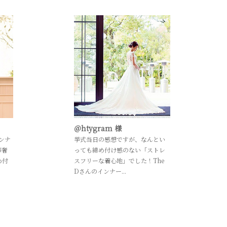
＠htygram 様
ンナ
挙式当日の感想ですが、なんとい
華奢
っても締め付け感のない「ストレ
め付
スフリーな着心地」でした！The
Dさんのインナー...