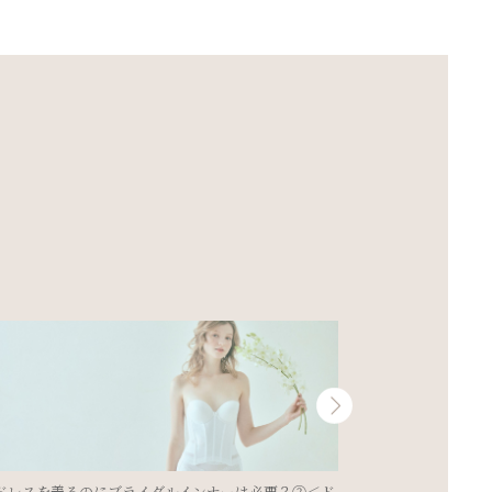
ドレスを着るのにブライダルインナーは必要？
花嫁必見☆姿