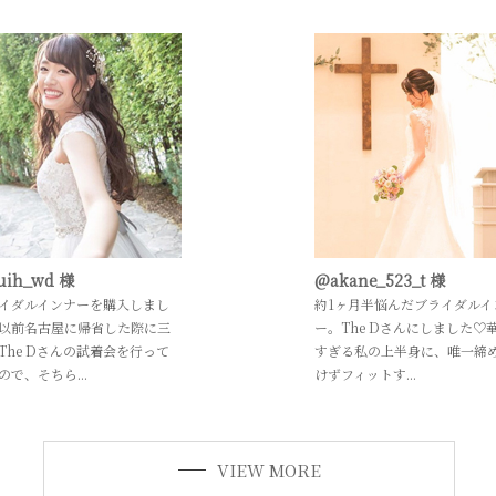
uih_wd 様
@akane_523_t 様
イダルインナーを購入しまし
約1ヶ月半悩んだブライダルイ
以前名古屋に帰省した際に三
ー。The Dさんにしました♡
The Dさんの試着会を行って
すぎる私の上半身に、唯一締
ので、そちら...
けずフィットす...
VIEW MORE