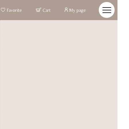
Favorite
Cart
My page
r Made & Posture Beauty
re Beauty
姿とは、バスト、ウエストといった部分ではなく、 つま先か
での姿勢ポジションが整う事
整うと、お顔まですっきりと明るい印象に変わる
姿勢美容インナー
た素材と徹底した立体設計で、背筋を伸ばし、 ご自身の美し
力を引き出す姿勢美容ランジェリー
イドブライダルインナー
CONCEPT
VIEW MORE
ALL ITEM