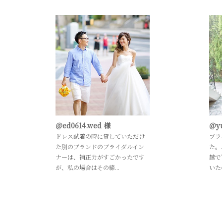
＠ed0614.wed 様
＠y
ドレス試着の時に貸していただけ
ブラ
た別のブランドのブライダルイン
た。
ナーは、補正力がすごかったです
越で
が、私の場合はその締...
いた