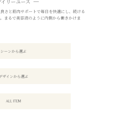
デイリーユース
の良さと筋肉サポートで毎日を快適にし、続ける
す。まるで美容液のように内側から働きかけま
シーンから選ぶ
デザインから選ぶ
ALL ITEM