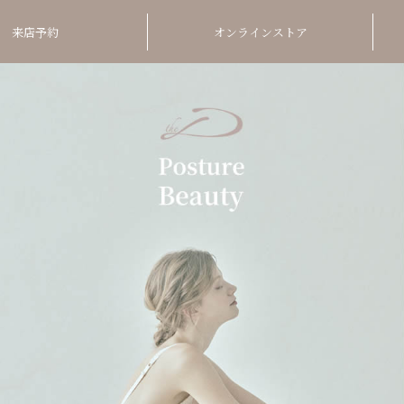
来店予約
オンラインストア
Orde
Postu
01
美しい
ら頭ま
02
Inner
姿勢が
03
厳選し
くなる
オーダーメ