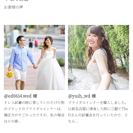
お客様の声
＠ed0614.wed 様
＠yuih_wd 様
ドレス試着の時に貸していただけた別
ブライダルインナーを購入しました。
のブランドのブライダルインナーは、
以前名古屋に帰省した際に三越でThe
補正力がすごかったですが、私の場合
Dさんの試着会を行っていたので、そ
はその締...
ちら...