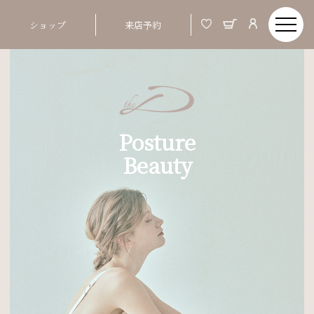
ショップ
来店予約
Posture
Beauty
Order Made & Posture Beauty
美しい姿とは、バスト、ウエストといった部分
01
ではなく、 つま先から頭までの姿勢ポジショ
ンが整う事
02
姿勢が整うと、お顔まですっきりと明るい印象