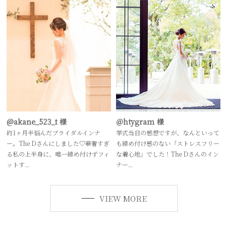
@akane_523_t 様
＠htygram 様
約1ヶ月半悩んだブライダルインナ
挙式当日の感想ですが、なんといって
ー。The Dさんにしました♡華奢すぎ
も締め付け感のない「ストレスフリー
る私の上半身に、唯一締め付けずフィ
な着心地」でした！The Dさんのイン
ットす...
ナー...
VIEW MORE