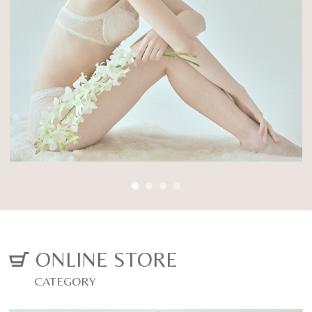
Posture Beauty
に変わる
Inner
厳選した素材と徹底した立体設計で、背筋を
03
伸ばし、 ご自身の美しくなる力を引き出す姿
姿勢美容インナー
勢美容ランジェリー
オーダーメイドブライダルインナー
ALL ITEM
CONCEPT
VIEW MORE
ONLINE STORE
CATEGORY