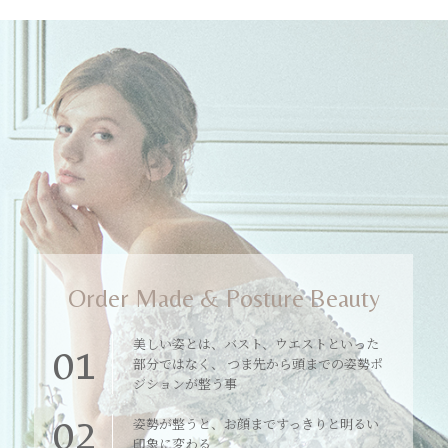
Order Made & Posture Beauty
美しい姿とは、バスト、ウエストといった
01
部分ではなく、 つま先から頭までの姿勢ポ
ジションが整う事
02
姿勢が整うと、お顔まですっきりと明るい
印象に変わる