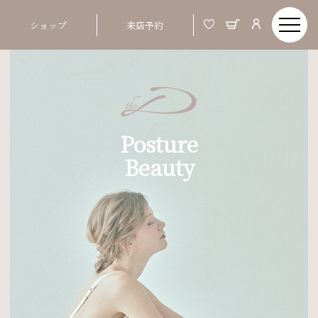
ショップ
来店予約
Posture
Beauty
Order Made & Posture Beauty
美しい姿とは、バスト、ウエストといった部分
01
ではなく、 つま先から頭までの姿勢ポジショ
ンが整う事
02
姿勢が整うと、お顔まですっきりと明るい印象