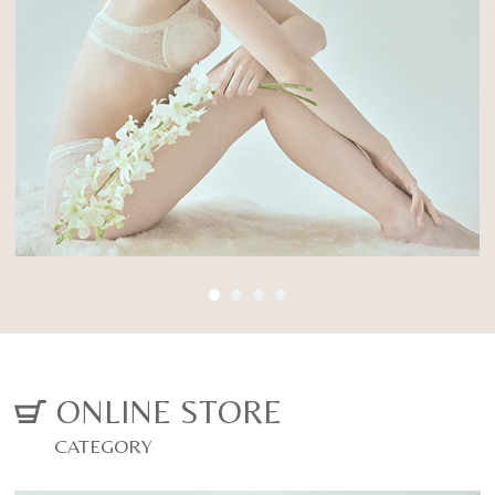
Posture Beauty
に変わる
Inner
厳選した素材と徹底した立体設計で、背筋を
03
伸ばし、 ご自身の美しくなる力を引き出す姿
姿勢美容インナー
勢美容ランジェリー
オーダーメイドブライダルインナー
ALL ITEM
CONCEPT
VIEW MORE
ONLINE STORE
CATEGORY