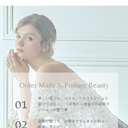
Order Made & Posture Beauty
美しい姿とは、バスト、ウエストといった
01
部分ではなく、 つま先から頭までの姿勢ポ
ジションが整う事
02
姿勢が整うと、お顔まですっきりと明るい
印象に変わる