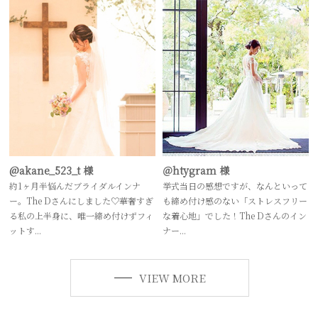
@akane_523_t 様
＠htygram 様
約1ヶ月半悩んだブライダルインナ
挙式当日の感想ですが、なんといって
ー。The Dさんにしました♡華奢すぎ
も締め付け感のない「ストレスフリー
る私の上半身に、唯一締め付けずフィ
な着心地」でした！The Dさんのイン
ットす...
ナー...
VIEW MORE