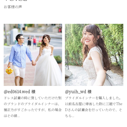
お客様の声
＠ed0614.wed 様
＠yuih_wd 様
ドレス試着の時に貸していただけた別
ブライダルインナーを購入しました。
のブランドのブライダルインナーは、
以前名古屋に帰省した際に三越でThe
補正力がすごかったですが、私の場合
Dさんの試着会を行っていたので、そ
はその締...
ちら...