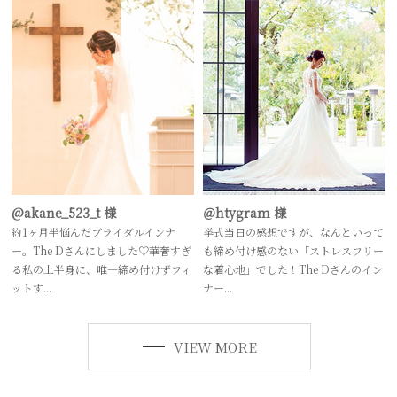
@akane_523_t 様
＠htygram 様
約1ヶ月半悩んだブライダルインナ
挙式当日の感想ですが、なんといって
ー。The Dさんにしました♡華奢すぎ
も締め付け感のない「ストレスフリー
る私の上半身に、唯一締め付けずフィ
な着心地」でした！The Dさんのイン
ットす...
ナー...
VIEW MORE