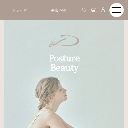
ショップ
来店予約
Posture
Beauty
Order Made & Posture Beauty
美しい姿とは、バスト、ウエストといった部分
01
ではなく、 つま先から頭までの姿勢ポジショ
ンが整う事
02
姿勢が整うと、お顔まですっきりと明るい印象