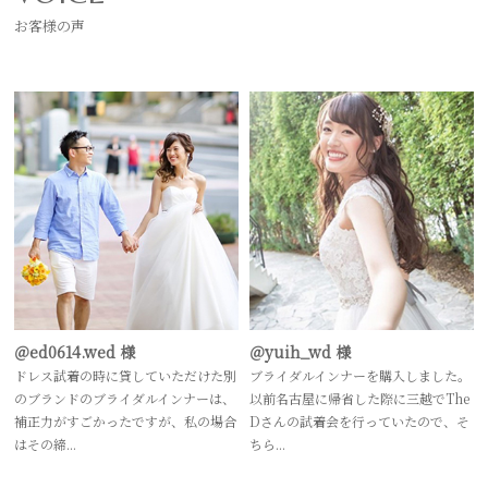
お客様の声
＠ed0614.wed 様
＠yuih_wd 様
ドレス試着の時に貸していただけた別
ブライダルインナーを購入しました。
のブランドのブライダルインナーは、
以前名古屋に帰省した際に三越でThe
補正力がすごかったですが、私の場合
Dさんの試着会を行っていたので、そ
はその締...
ちら...