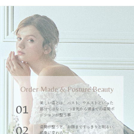
Order Made & Posture Beauty
美しい姿とは、バスト、ウエストといった
01
部分ではなく、 つま先から頭までの姿勢ポ
ジションが整う事
02
姿勢が整うと、お顔まですっきりと明るい
印象に変わる