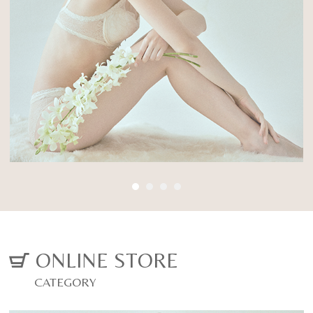
Posture Beauty
に変わる
Inner
厳選した素材と徹底した立体設計で、背筋を
03
伸ばし、 ご自身の美しくなる力を引き出す姿
姿勢美容インナー
勢美容ランジェリー
オーダーメイドブライダルインナー
ALL ITEM
CONCEPT
VIEW MORE
ONLINE STORE
CATEGORY